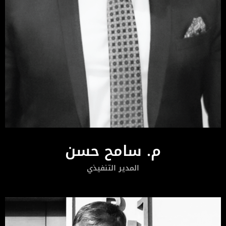
م. سامح حسن
المدير التنفيذي