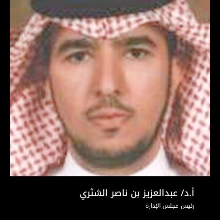
أ.د/ عبدالعزيز بن ناصر الشثري
رئيس مجلس الإدارة