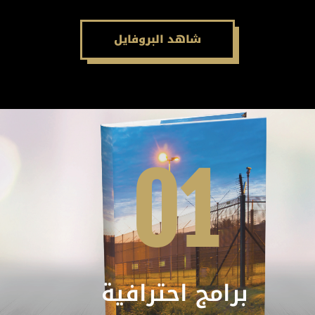
شاهد البروفايل
01
برامج احترافية